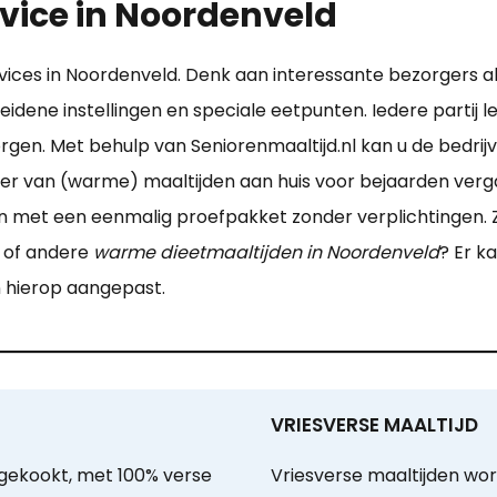
vice in Noordenveld
ervices in Noordenveld. Denk aan interessante bezorgers 
eidene instellingen en speciale eetpunten. Iedere partij
en. Met behulp van Seniorenmaaltijd.nl kan u de bedrijve
er van (warme) maaltijden aan huis voor bejaarden vergaa
an met een eenmalig proefpakket zonder verplichtingen. Zij
e of andere
warme dieetmaaltijden in Noordenveld
? Er k
n hierop aangepast.
VRIESVERSE MAALTIJD
gekookt, met 100% verse
Vriesverse maaltijden wo