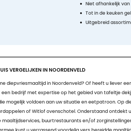
Niet afhankelijk va
Tot in de keuken ge
Uitgebreid assorti
UIS VERGELIJKEN IN NOORDENVELD
 diepvriesmaaltijd in Noordenveld? Of heeft u liever ee
en bedrijf met expertise op het gebied van tafeltje dekj
die mogelijk voldoen aan uw situatie en eetpatroon. Op d
rdappelen of Witlof ovenschotel. Onderstaand ontdekt u 
altijdservices, buurtrestaurants en/of zorginstellingen 
armee kunt u verrassend voordelig vers bereidde maaltij