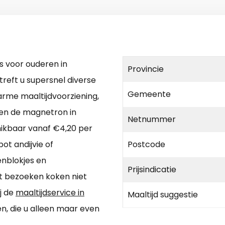
s voor ouderen in
Provincie
treft u supersnel diverse
Gemeente
arme maaltijdvoorziening,
ven de magnetron in
Netnummer
chikbaar vanaf €4,20 per
t andijvie of
Postcode
enblokjes en
Prijsindicatie
t bezoeken koken niet
j de
maaltijdservice in
Maaltijd suggestie
en, die u alleen maar even