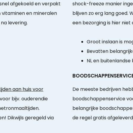
 snel afgekoeld en verpakt
shock-freeze manier ingev
n vitaminen en mineralen
blijven zo erg lang goed.
na levering.
een bezorging is hier niet
Groot inslaan is mog
Bevatten belangrijk
NL en buitenlandse
BOODSCHAPPENSERVIC
jden aan huis voor
De meeste bedrijven heb
 voor bijv. ouderendie
boodschappenservice voor
etronmaaltijden.
belangrijke boodschappen 
n! Dikwijls geregeld via
de regel gratis afgelever