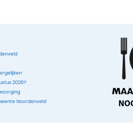
rdenveld
ergelijken
ustus 2026?
bezorging
emeente Noordenveld