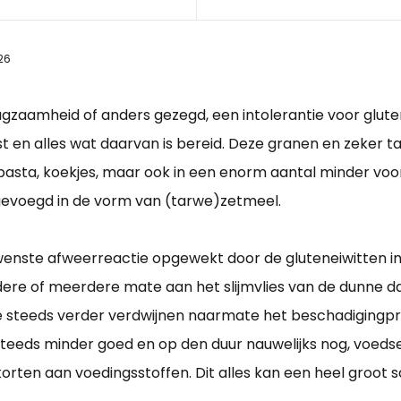
26
zaamheid of anders gezegd, een intolerantie voor gluten. 
t en alles wat daarvan is bereid. Deze granen en zeker ta
, pasta, koekjes, maar ook in een enorm aantal minder v
gevoegd in de vorm van (tarwe)zetmeel.
wenste afweerreactie opgewekt door de gluteneiwitten in
ere of meerdere mate aan het slijmvlies van de dunne da
steeds verder verdwijnen naarmate het beschadigingproc
steeds minder goed en op den duur nauwelijks nog, voeds
rten aan voedingsstoffen. Dit alles kan een heel groot 