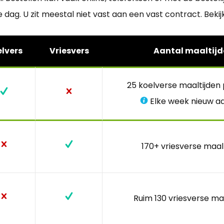
 dag. U zit meestal niet vast aan een vast contract. Bek
lvers
Vriesvers
Aantal maaltijd
25 koelverse maaltijden
Elke week nieuw a
170+ vriesverse maal
Ruim 130 vriesverse ma