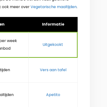
ijk ook meer over
Vegetarische maaltijden
.
en
Informatie
 per week
Uitgekookt
anbod
tijden
Vers aan tafel
altijden
Apetito