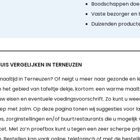
Boodschappen doen
Vaste bezorger en t
Duizenden product
UIS VERGELIJKEN IN TERNEUZEN
aaltijd in Terneuzen? Of neigt u meer naar gezonde en 
 op het gebied van tafeltje dekje, kortom: een warme maalti
j uw eisen en eventuele voedingsvoorschrift. Zo kunt u w
 met zalm. Op deze pagina tonen wij suggesties voor la
, zorginstellingen en/of buurtrestaurants die u mogelijk v
et. Met zo’n proefbox kunt u tegen een zeer scherpe pr
 Bestellen kan vaak online, telefonisch of met de bestell