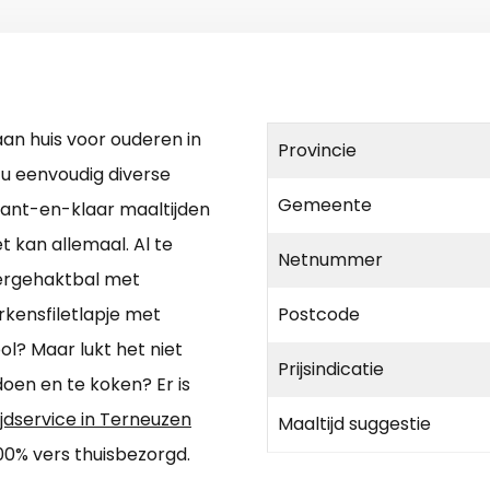
an huis voor ouderen in
Provincie
u eenvoudig diverse
Gemeente
 kant-en-klaar maaltijden
 kan allemaal. Al te
Netnummer
dergehaktbal met
rkensfiletlapje met
Postcode
l? Maar lukt het niet
Prijsindicatie
en en te koken? Er is
jdservice in Terneuzen
Maaltijd suggestie
00% vers thuisbezorgd.