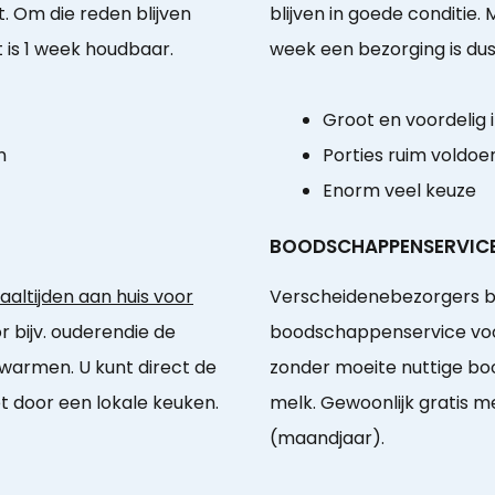
. Om die reden blijven
blijven in goede conditie
 is 1 week houdbaar.
week een bezorging is dus 
Groot en voordelig
n
Porties ruim voldo
Enorm veel keuze
BOODSCHAPPENSERVIC
ltijden aan huis voor
Verscheidenebezorgers b
r bijv. ouderendie de
boodschappenservice voor
warmen. U kunt direct de
zonder moeite nuttige boo
et door een lokale keuken.
melk. Gewoonlijk gratis m
(maandjaar).