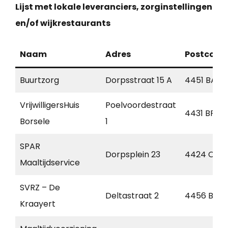
Lijst met lokale leveranciers, zorginstellingen
en/of wijkrestaurants
Naam
Adres
Postcode
Buurtzorg
Dorpsstraat 15 A
4451 BA
VrijwilligersHuis
Poelvoordestraat
4431 BP
Borsele
1
SPAR
Dorpsplein 23
4424 CA
Maaltijdservice
SVRZ – De
Deltastraat 2
4456 BB
Kraayert