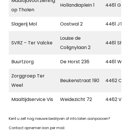
Maaltijdvoorziening
Hollandiaplein 1
4461 GT
op Tholen
Slagerij Mol
Oostwal 2
4461 JT
Louise de
SVRZ – Ter Valcke
4461 SP
Colignylaan 2
Buurtzorg
De Horst 236
4461 WZ
Zorggroep Ter
Beukenstraat 190
4462 CB
Weel
Maaltijdservice Vis
Weidezicht 72
4462 VM
Kent u zelf nog nieuwe bedrijven of info laten aanpassen?
Contact opnemen kan per mail.