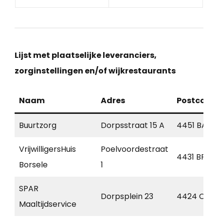
Lijst met plaatselijke leveranciers,
zorginstellingen en/of wijkrestaurants
Naam
Adres
Postcode
Buurtzorg
Dorpsstraat 15 A
4451 BA
VrijwilligersHuis
Poelvoordestraat
4431 BP
Borsele
1
SPAR
Dorpsplein 23
4424 CA
Maaltijdservice