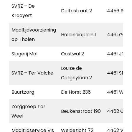
SVRZ – De
Deltastraat 2
4456 BB
Kraayert
Maaltijdvoorziening
Hollandiaplein 1
4461 GT
op Tholen
Slagerij Mol
Oostwal 2
4461 JT
Louise de
SVRZ – Ter Valcke
4461 SP
Colignylaan 2
Buurtzorg
De Horst 236
4461 WZ
Zorggroep Ter
Beukenstraat 190
4462 CB
Weel
Maaltijdservice Vis
Weidezicht 72
4462 VM