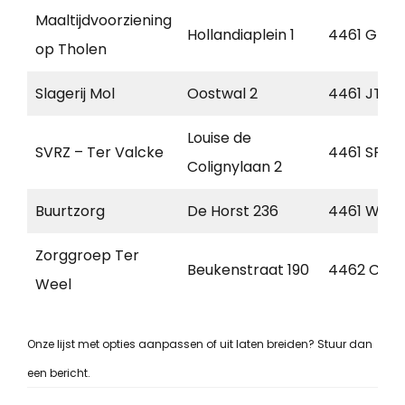
Maaltijdvoorziening
Hollandiaplein 1
4461 GT
op Tholen
Slagerij Mol
Oostwal 2
4461 JT
Louise de
SVRZ – Ter Valcke
4461 SP
Colignylaan 2
Buurtzorg
De Horst 236
4461 WZ
Zorggroep Ter
Beukenstraat 190
4462 CB
Weel
Onze lijst met opties aanpassen of uit laten breiden? Stuur dan
een bericht.