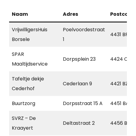
Naam
Adres
Postcode
VrijwilligersHuis
Poelvoordestraat
4431 BP
Borsele
1
SPAR
Dorpsplein 23
4424 CA
Maaltijdservice
Tafeltje dekje
Cederlaan 9
4421 BZ
Cederhof
Buurtzorg
Dorpsstraat 15 A
4451 BA
SVRZ – De
Deltastraat 2
4456 BB
Kraayert