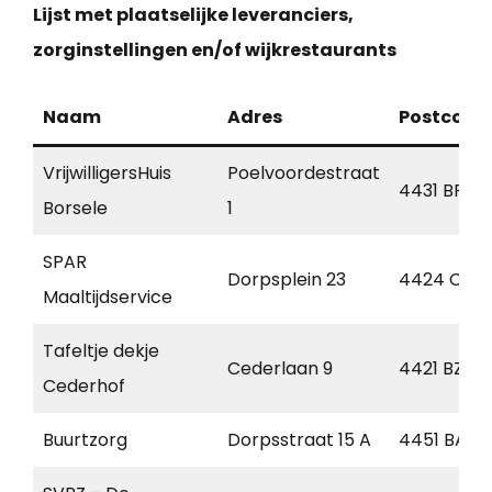
Lijst met plaatselijke leveranciers,
zorginstellingen en/of wijkrestaurants
Naam
Adres
Postcode
VrijwilligersHuis
Poelvoordestraat
4431 BP
Borsele
1
SPAR
Dorpsplein 23
4424 CA
Maaltijdservice
Tafeltje dekje
Cederlaan 9
4421 BZ
Cederhof
Buurtzorg
Dorpsstraat 15 A
4451 BA