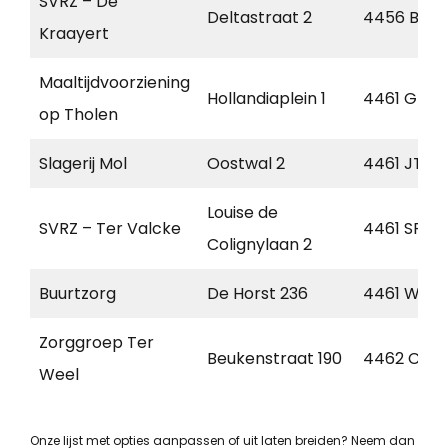
SVRZ – De
Deltastraat 2
4456 BB
Kraayert
Maaltijdvoorziening
Hollandiaplein 1
4461 GT
op Tholen
Slagerij Mol
Oostwal 2
4461 JT
Louise de
SVRZ – Ter Valcke
4461 SP
Colignylaan 2
Buurtzorg
De Horst 236
4461 WZ
Zorggroep Ter
Beukenstraat 190
4462 CB
Weel
Onze lijst met opties aanpassen of uit laten breiden? Neem dan