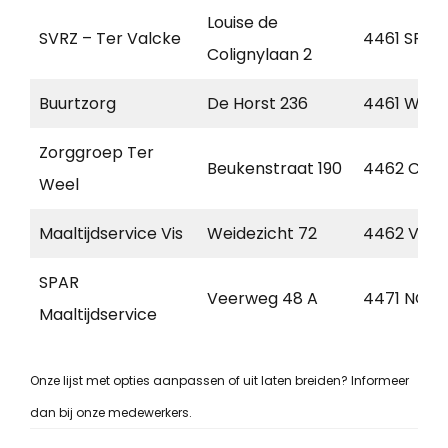
Louise de
SVRZ – Ter Valcke
4461 SP
Colignylaan 2
Buurtzorg
De Horst 236
4461 WZ
Zorggroep Ter
Beukenstraat 190
4462 CB
Weel
Maaltijdservice Vis
Weidezicht 72
4462 VM
SPAR
Veerweg 48 A
4471 NC
Maaltijdservice
Onze lijst met opties aanpassen of uit laten breiden? Informeer
dan bij onze medewerkers.