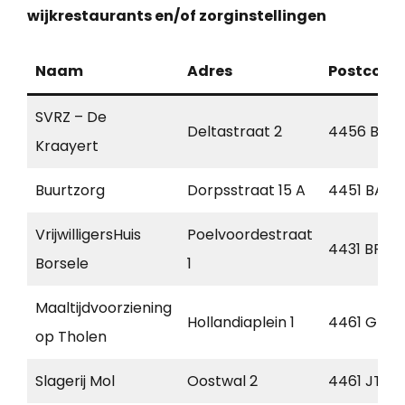
wijkrestaurants en/of zorginstellingen
Naam
Adres
Postcode
SVRZ – De
Deltastraat 2
4456 BB
Kraayert
Buurtzorg
Dorpsstraat 15 A
4451 BA
VrijwilligersHuis
Poelvoordestraat
4431 BP
Borsele
1
Maaltijdvoorziening
Hollandiaplein 1
4461 GT
op Tholen
Slagerij Mol
Oostwal 2
4461 JT