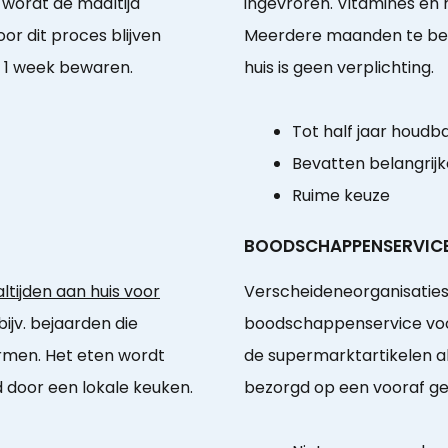
 wordt de maaltijd
ingevroren. Vitamines en m
or dit proces blijven
Meerdere maanden te bew
t 1 week bewaren.
huis is geen verplichting.
Tot half jaar houdb
Bevatten belangrijk
Ruime keuze
BOODSCHAPPENSERVIC
tijden aan huis voor
Verscheideneorganisaties
bijv. bejaarden die
boodschappenservice voo
armen. Het eten wordt
de supermarktartikelen als
 door een lokale keuken.
bezorgd op een vooraf g