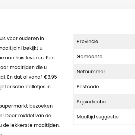
is voor ouderen in
Provincie
ltijd.nl bekijkt u
Gemeente
ie aan huis leveren. Een
aar maaltijden die u
Netnummer
l. En dat al vanaf €3,95
etarische balletjes in
Postcode
Prijsindicatie
n supermarkt bezoeken
m! Door middel van de
Maaltijd suggestie
 de lekkerste maaltijden,
n.