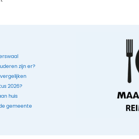
merswaal
uderen zijn er?
vergelijken
stus 2026?
an huis
n de gemeente