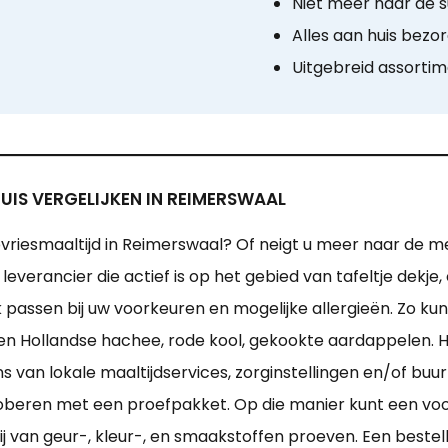
Niet meer naar de 
Alles aan huis bezo
Uitgebreid assorti
UIS VERGELIJKEN IN REIMERSWAAL
vriesmaaltijd in Reimerswaal? Of neigt u meer naar de m
everancier die actief is op het gebied van tafeltje dekj
k passen bij uw voorkeuren en mogelijke allergieën. Zo ku
en Hollandse hachee, rode kool, gekookte aardappelen. Hie
an lokale maaltijdservices, zorginstellingen en/of buurt
 proberen met een proefpakket. Op die manier kunt een voo
j van geur-, kleur-, en smaakstoffen proeven. Een bestelli