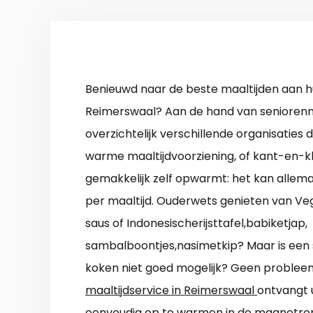
Benieuwd naar de beste maaltijden aan hu
Reimerswaal? Aan de hand van seniorenmaa
overzichtelijk verschillende organisaties d
warme maaltijdvoorziening, of kant-en-kl
gemakkelijk zelf opwarmt: het kan allemaa
per maaltijd. Ouderwets genieten van Veg
saus of Indonesischerijsttafel,babiketjap,
sambalboontjes,nasimetkip? Maar is ee
koken niet goed mogelijk? Geen problee
maaltijdservice in Reimerswaal
ontvangt u
eenvoudig op te warmen in de magnetro