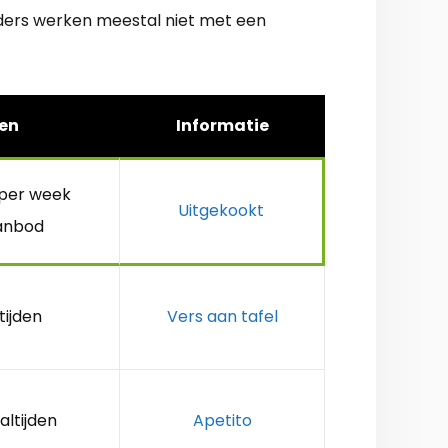
eders werken meestal niet met een
en
Informatie
 per week
Uitgekookt
anbod
tijden
Vers aan tafel
altijden
Apetito