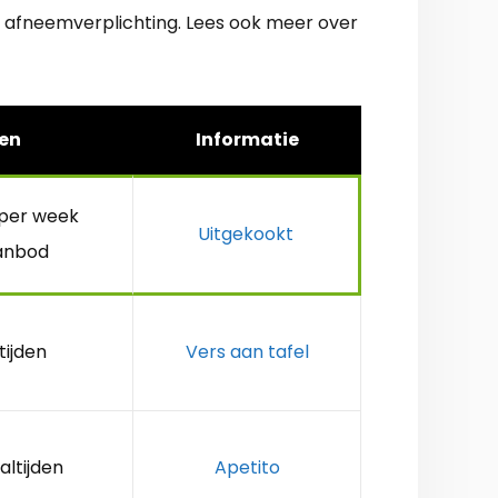
 afneemverplichting. Lees ook meer over
en
Informatie
 per week
Uitgekookt
anbod
tijden
Vers aan tafel
altijden
Apetito