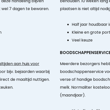
 deze handeling blijven
behouden. 10 weken lang 
 wel 7 dagen te bewaren.
plaatsen is niet altijd nodig
Half jaar houdbaar i
n
Kleine en grote port
Veel keuze
BOODSCHAPPENSERVIC
tijden aan huis voor
Meerdere bezorgers hebb
or bijv. bejaarden waarbij
boodschappenservice voor
rect de maaltijd nuttigen.
verse of handige boodsch
keuken.
melk. Normaliter kosteloo
(maandjaar).