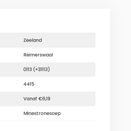
Zeeland
Reimerswaal
0113 (+31113)
4415
Vanaf €6,19
Minestronesoep