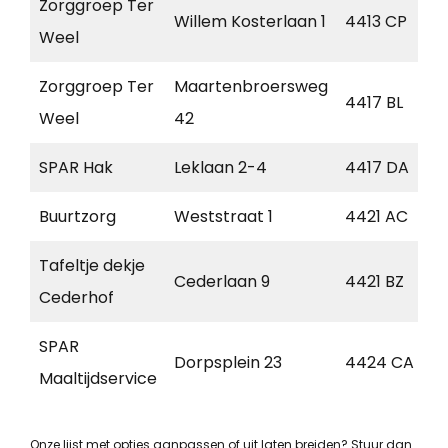
Zorggroep Ter
Willem Kosterlaan 1
4413 CP
Weel
Zorggroep Ter
Maartenbroersweg
4417 BL
Weel
42
SPAR Hak
Leklaan 2-4
4417 DA
Buurtzorg
Weststraat 1
4421 AC
Tafeltje dekje
Cederlaan 9
4421 BZ
Cederhof
SPAR
Dorpsplein 23
4424 CA
Maaltijdservice
Onze lijst met opties aanpassen of uit laten breiden? Stuur dan