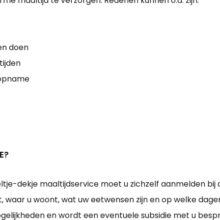
 warme maaltijd te verzorgen. Redenen kunnen o.a. zijn:
en doen
ijden
isopname
E?
e-dekje maaltijdservice moet u zichzelf aanmelden bij de
nt, waar u woont, wat uw eetwensen zijn en op welke dagen 
lijkheden en wordt een eventuele subsidie met u besprok