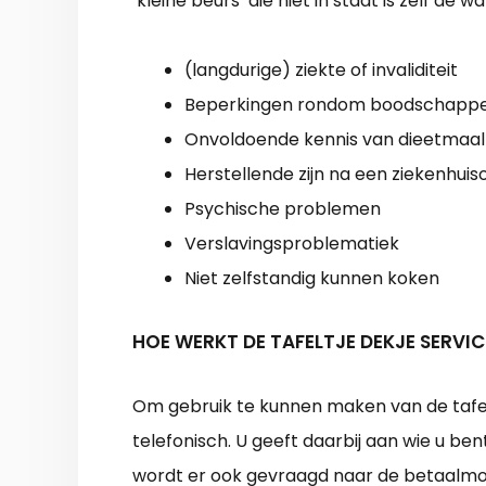
‘kleine beurs’ die niet in staat is zelf de
(langdurige) ziekte of invaliditeit
Beperkingen rondom boodschapp
Onvoldoende kennis van dieetmaalt
Herstellende zijn na een ziekenhu
Psychische problemen
Verslavingsproblematiek
Niet zelfstandig kunnen koken
HOE WERKT DE TAFELTJE DEKJE SERVIC
Om gebruik te kunnen maken van de tafeltj
telefonisch. U geeft daarbij aan wie u be
wordt er ook gevraagd naar de betaalmoge