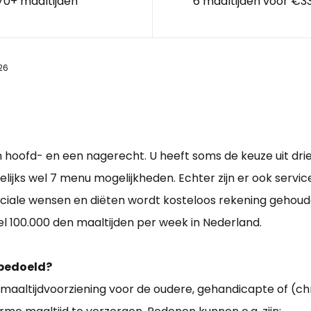
70+ maaltijden
6 maaltijden voor €3
26
hoofd- en een nagerecht. U heeft soms de keuze uit drie
gelijks wel 7 menu mogelijkheden. Echter zijn er ook servic
iale wensen en diëten wordt kosteloos rekening gehoud
 wel 100.000 den maaltijden per week in Nederland.
 bedoeld?
e maaltijdvoorziening voor de oudere, gehandicapte of (c