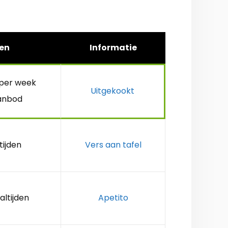
en
Informatie
 per week
Uitgekookt
anbod
tijden
Vers aan tafel
altijden
Apetito