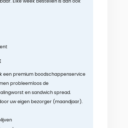
ar. Elke week bestellen is dan ook
ment
E
ok een premium boodschappenservice
t men probleemloos de
palingworst en sandwich spread.
d door uw eigen bezorger (maandjaar).
lijven