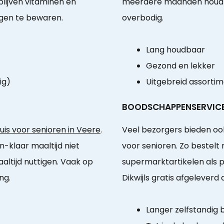
blijven vitaminen en
meerdere maanden houdba
gen te bewaren.
overbodig.
Lang houdbaar
Gezond en lekker
ig)
Uitgebreid assorti
BOODSCHAPPENSERVIC
is voor senioren in Veere
.
Veel bezorgers bieden o
n-klaar maaltijd niet
voor senioren. Zo bestel
ltijd nuttigen. Vaak op
supermarktartikelen als 
ng.
Dikwijls gratis afgelever
Langer zelfstandig b