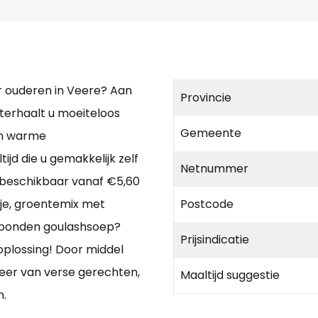
r ouderen in Veere? Aan
Provincie
terhaalt u moeiteloos
Gemeente
Een warme
ijd die u gemakkelijk zelf
Netnummer
l beschikbaar vanaf €5,60
tje, groentemix met
Postcode
ebonden goulashsoep?
Prijsindicatie
 oplossing! Door middel
eer van verse gerechten,
Maaltijd suggestie
n.