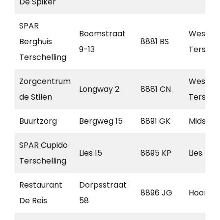
De Spiker
SPAR
Boomstraat
West
Berghuis
8881 BS
9-13
Terschel
Terschelling
Zorgcentrum
West-
Longway 2
8881 CN
de Stilen
Terschel
Buurtzorg
Bergweg 15
8891 GK
Midslan
SPAR Cupido
Lies 15
8895 KP
Lies
Terschelling
Restaurant
Dorpsstraat
8896 JG
Hoorn
De Reis
58