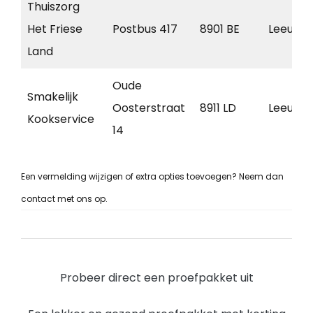
Thuiszorg
Het Friese
Postbus 417
8901 BE
Leeuwa
Land
Oude
Smakelijk
Oosterstraat
8911 LD
Leeuwa
Kookservice
14
Een vermelding wijzigen of extra opties toevoegen? Neem dan
contact met ons op.
Probeer direct een proefpakket uit