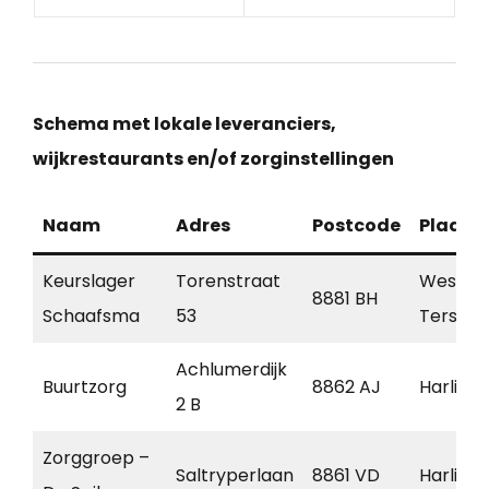
Schema met lokale leveranciers,
wijkrestaurants en/of zorginstellingen
Naam
Adres
Postcode
Plaats
Keurslager
Torenstraat
West-
8881 BH
Schaafsma
53
Terschel
Achlumerdijk
Buurtzorg
8862 AJ
Harling
2 B
Zorggroep –
Saltryperlaan
8861 VD
Harling