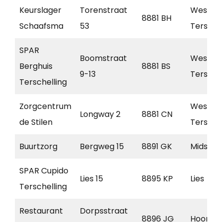
Keurslager
Torenstraat
West-
8881 BH
Schaafsma
53
Terschel
SPAR
Boomstraat
West
Berghuis
8881 BS
9-13
Terschel
Terschelling
Zorgcentrum
West-
Longway 2
8881 CN
de Stilen
Terschel
Buurtzorg
Bergweg 15
8891 GK
Midslan
SPAR Cupido
Lies 15
8895 KP
Lies
Terschelling
Restaurant
Dorpsstraat
8896 JG
Hoorn