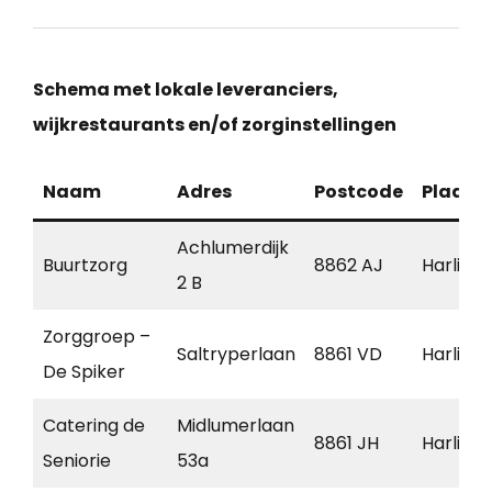
Schema met lokale leveranciers,
wijkrestaurants en/of zorginstellingen
Naam
Adres
Postcode
Plaats
Achlumerdijk
Buurtzorg
8862 AJ
Harling
2 B
Zorggroep –
Saltryperlaan
8861 VD
Harling
De Spiker
Catering de
Midlumerlaan
8861 JH
Harling
Seniorie
53a