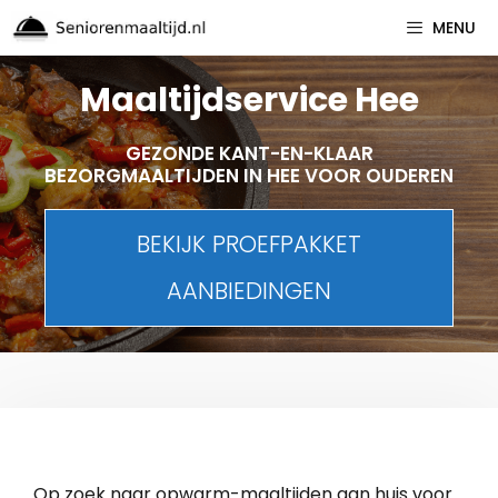
Spring
MENU
naar
inhoud
Maaltijdservice Hee
GEZONDE KANT-EN-KLAAR
BEZORGMAALTIJDEN IN HEE VOOR OUDEREN
BEKIJK PROEFPAKKET
AANBIEDINGEN
Op zoek naar opwarm-maaltijden aan huis voor