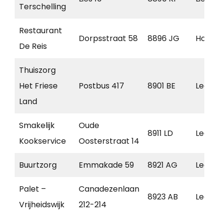
Terschelling
Restaurant
Dorpsstraat 58
8896 JG
Hoorn
De Reis
Thuiszorg
Het Friese
Postbus 417
8901 BE
Leeuw
Land
Smakelijk
Oude
8911 LD
Leeuw
Kookservice
Oosterstraat 14
Buurtzorg
Emmakade 59
8921 AG
Leeuw
Palet –
Canadezenlaan
8923 AB
Leeuw
Vrijheidswijk
212-214