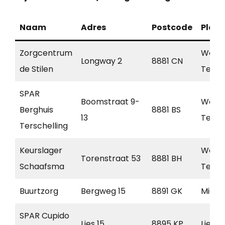
Naam
Adres
Postcode
Plaat
Zorgcentrum
West
Longway 2
8881 CN
de Stilen
Tersch
SPAR
Boomstraat 9-
West
Berghuis
8881 BS
13
Tersch
Terschelling
Keurslager
West
Torenstraat 53
8881 BH
Schaafsma
Tersch
Buurtzorg
Bergweg 15
8891 GK
Midsl
SPAR Cupido
Lies 15
8895 KP
Lies