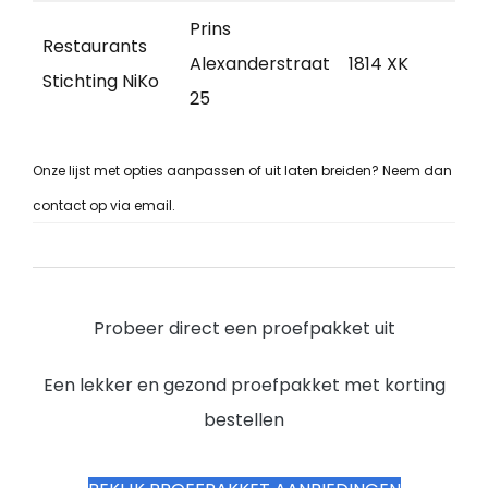
Prins
Restaurants
Alexanderstraat
1814 XK
Alk
Stichting NiKo
25
Onze lijst met opties aanpassen of uit laten breiden? Neem dan
contact op via email.
Probeer direct een proefpakket uit
Een lekker en gezond proefpakket met korting
bestellen