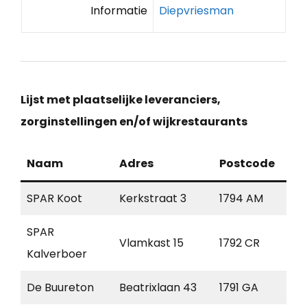
Informatie
Diepvriesman
Lijst met plaatselijke leveranciers,
zorginstellingen en/of wijkrestaurants
Naam
Adres
Postcode
Pla
SPAR Koot
Kerkstraat 3
1794 AM
Oos
SPAR
Vlamkast 15
1792 CR
Oud
Kalverboer
De Buureton
Beatrixlaan 43
1791 GA
Den