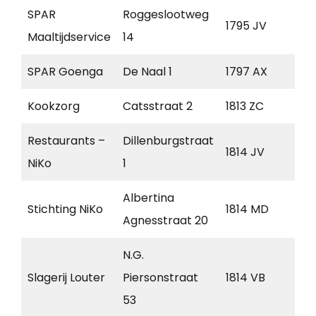
SPAR
Roggeslootweg
De
1795 JV
Maaltijdservice
14
Coc
SPAR Goenga
De Naal 1
1797 AX
Den
Kookzorg
Catsstraat 2
1813 ZC
Alk
Restaurants –
Dillenburgstraat
1814 JV
Alk
NiKo
1
Albertina
Stichting NiKo
1814 MD
Alk
Agnesstraat 20
N.G.
Slagerij Louter
Piersonstraat
1814 VB
Alk
53