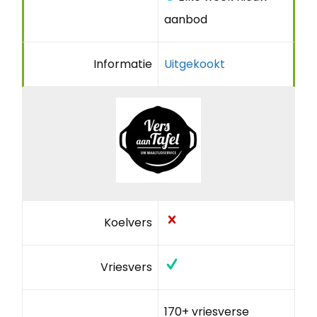
aanbod
Informatie
Uitgekookt
Koelvers
Vriesvers
170+ vriesverse