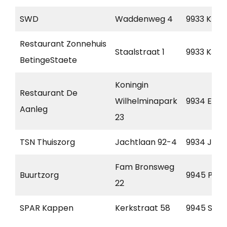
SWD
Waddenweg 4
9933 KH
Restaurant Zonnehuis
Staalstraat 1
9933 KJ
BetingeStaete
Koningin
Restaurant De
Wilhelminapark
9934 EH
Aanleg
23
TSN Thuiszorg
Jachtlaan 92-4
9934 JD
Fam Bronsweg
Buurtzorg
9945 PS
22
SPAR Kappen
Kerkstraat 58
9945 SH