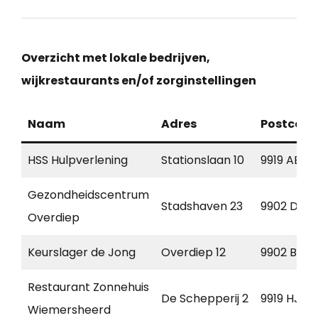
Overzicht met lokale bedrijven,
wijkrestaurants en/of zorginstellingen
Naam
Adres
Postcode
HSS Hulpverlening
Stationslaan 10
9919 AB
Gezondheidscentrum
Stadshaven 23
9902 DA
Overdiep
Keurslager de Jong
Overdiep 12
9902 BX
Restaurant Zonnehuis
De Schepperij 2
9919 HJ
Wiemersheerd