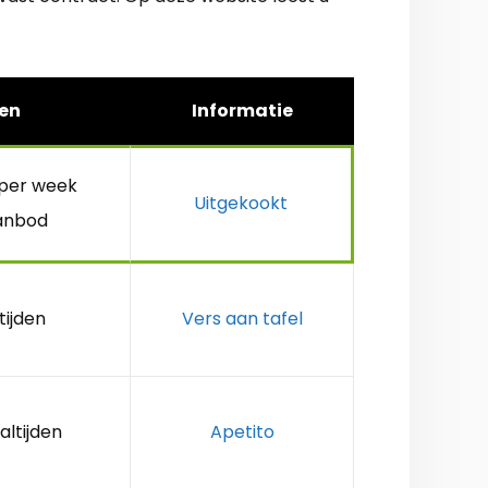
en
Informatie
 per week
Uitgekookt
anbod
tijden
Vers aan tafel
altijden
Apetito