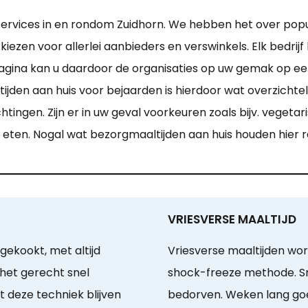
dservices in en rondom Zuidhorn. We hebben het over popu
iezen voor allerlei aanbieders en verswinkels. Elk bedrij
gina kan u daardoor de organisaties op uw gemak op een 
den aan huis voor bejaarden is hierdoor wat overzichteli
ingen. Zijn er in uw geval voorkeuren zoals bijv. vegeta
en eten. Nogal wat bezorgmaaltijden aan huis houden hier
VRIESVERSE MAALTIJD
gekookt, met altijd
Vriesverse maaltijden wor
 het gerecht snel
shock-freeze methode. Sm
 deze techniek blijven
bedorven. Weken lang goe