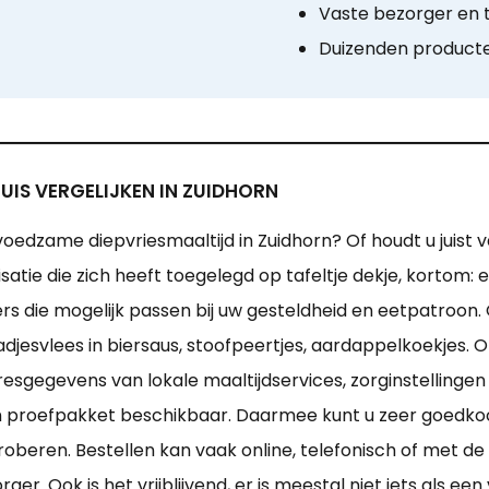
Vaste bezorger en t
Duizenden product
UIS VERGELIJKEN IN ZUIDHORN
voedzame diepvriesmaaltijd in Zuidhorn? Of houdt u juist 
isatie die zich heeft toegelegd op tafeltje dekje, kortom:
ers die mogelijk passen bij uw gesteldheid en eetpatroon.
djesvlees in biersaus, stoofpeertjes, aardappelkoekjes. O
resgegevens van lokale maaltijdservices, zorginstellingen
een proefpakket beschikbaar. Daarmee kunt u zeer goedko
beren. Bestellen kan vaak online, telefonisch of met de 
er. Ook is het vrijblijvend, er is meestal niet iets als ee