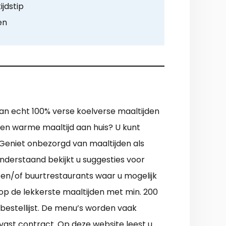
ijdstip
en
van echt 100% verse koelverse maaltijden
 een warme maaltijd aan huis? U kunt
 Geniet onbezorgd van maaltijden als
nderstaand bekijkt u suggesties voor
 en/of buurtrestaurants waar u mogelijk
op de lekkerste maaltijden met min. 200
bestellijst. De menu’s worden vaak
n vast contract. Op deze website leest u