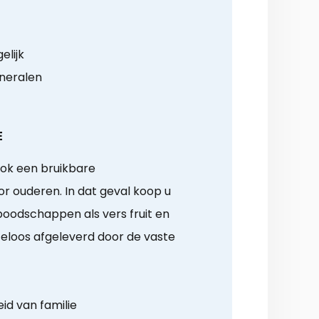
elijk
ineralen
E
ook een bruikbare
 ouderen. In dat geval koop u
oodschappen als vers fruit en
loos afgeleverd door de vaste
id van familie