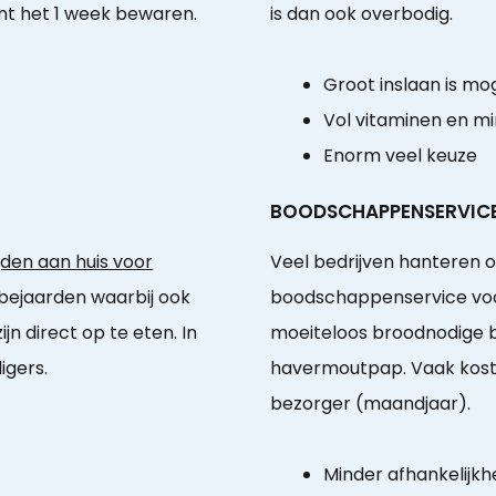
nt het 1 week bewaren.
is dan ook overbodig.
Groot inslaan is mog
Vol vitaminen en m
Enorm veel keuze
BOODSCHAPPENSERVIC
den aan huis voor
Veel bedrijven hanteren 
. bejaarden waarbij ook
boodschappenservice voor
n direct op te eten. In
moeiteloos broodnodige b
igers.
havermoutpap. Vaak koste
bezorger (maandjaar).
Minder afhankelijkhe