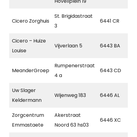
Hovellplein 19
St. Brigidastraat
Cicero Zorghuis
6441 CR
Br
3
Cicero – Huize
Vijverlaan 5
6443 BA
Br
Louise
Rumpenerstraat
MeanderGroep
6443 CD
Br
4 a
Uw Slager
Wijenweg 183
6446 AL
Br
Keldermann
Zorgcentrum
Akerstraat
6446 XC
Br
Emmastaete
Noord 63 hs03