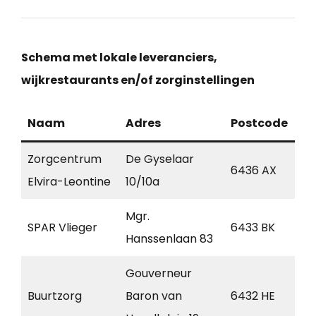
Schema met lokale leveranciers,
wijkrestaurants en/of zorginstellingen
Naam
Adres
Postcode
Pl
Zorgcentrum
De Gyselaar
6436 AX
Am
Elvira-Leontine
10/10a
Mgr.
SPAR Vlieger
6433 BK
Ho
Hanssenlaan 83
Gouverneur
Buurtzorg
Baron van
6432 HE
Ho