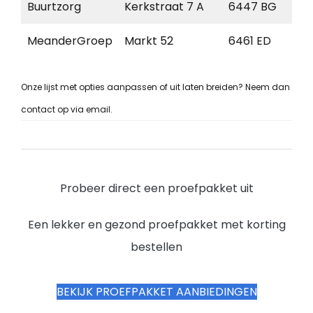
Buurtzorg
Kerkstraat 7 A
6447 BG
Me
MeanderGroep
Markt 52
6461 ED
Ke
Onze lijst met opties aanpassen of uit laten breiden? Neem dan
contact op via email.
Probeer direct een proefpakket uit
Een lekker en gezond proefpakket met korting
bestellen
BEKIJK PROEFPAKKET AANBIEDINGEN