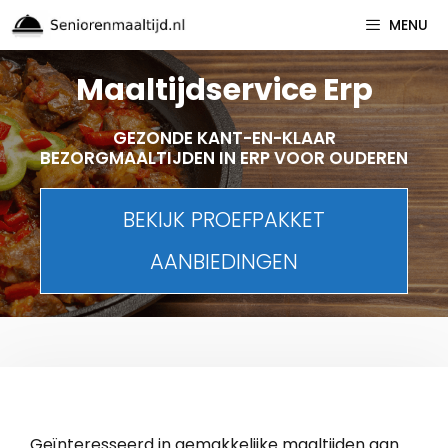
Spring
MENU
naar
inhoud
Maaltijdservice Erp
GEZONDE KANT-EN-KLAAR
BEZORGMAALTIJDEN IN ERP VOOR OUDEREN
BEKIJK PROEFPAKKET
AANBIEDINGEN
Geïnteresseerd in gemakkelijke maaltijden aan