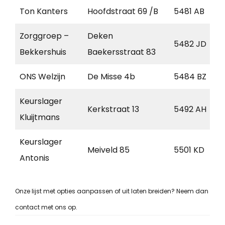
Ton Kanters
Hoofdstraat 69 /B
5481 AB
Zorggroep –
Deken
5482 JD
Bekkershuis
Baekersstraat 83
ONS Welzijn
De Misse 4b
5484 BZ
Keurslager
Kerkstraat 13
5492 AH
Kluijtmans
Keurslager
Meiveld 85
5501 KD
Antonis
Onze lijst met opties aanpassen of uit laten breiden? Neem dan
contact met ons op.