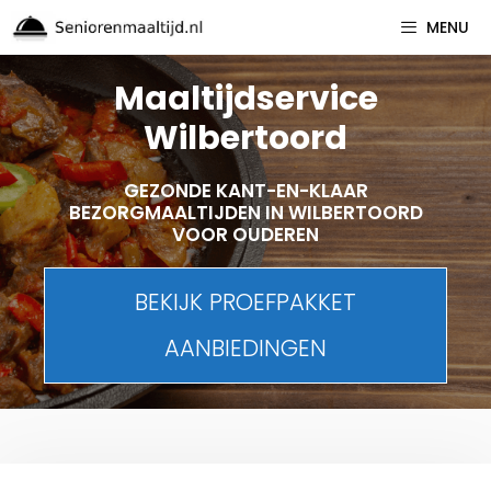
Spring
MENU
naar
inhoud
Maaltijdservice
Wilbertoord
GEZONDE KANT-EN-KLAAR
BEZORGMAALTIJDEN IN WILBERTOORD
VOOR OUDEREN
BEKIJK PROEFPAKKET
AANBIEDINGEN