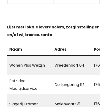
Lijst met lokale leveranciers, zorginstellingen
en/of wijkrestaurants
Naam
Adres
Postc
Wonen Plus Welzijn
Vreedenhoff 64
1761 BR
Eet-idee
De Langering 11E
1761 AS
Maaltijdservice
Slagerij Kramer
Molenvaart 31
1761 A