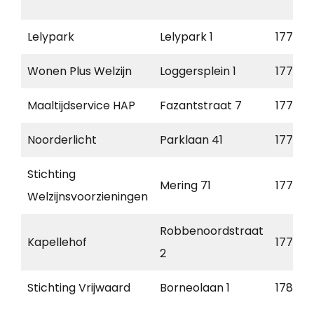
Lelypark
Lelypark 1
1771 C
Wonen Plus Welzijn
Loggersplein 1
1771 CE
Maaltijdservice HAP
Fazantstraat 7
1771 C
Noorderlicht
Parklaan 41
1777 B
Stichting
Mering 71
1777 D
Welzijnsvoorzieningen
Robbenoordstraat
Kapellehof
1779 B
2
Stichting Vrijwaard
Borneolaan 1
1781 DL