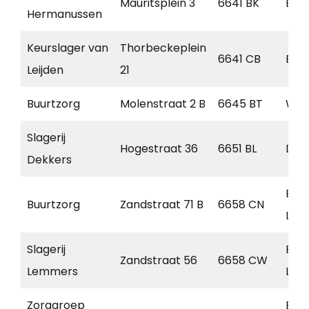
Mauritsplein 3
6641 BK
Beu
Hermanussen
Keurslager van
Thorbeckeplein
6641 CB
Beu
Leijden
21
Buurtzorg
Molenstraat 2 B
6645 BT
Win
Slagerij
Hogestraat 36
6651 BL
Dru
Dekkers
Ben
Buurtzorg
Zandstraat 71 B
6658 CN
Lee
Slagerij
Ben
Zandstraat 56
6658 CW
Lemmers
Lee
Zorggroep
Ben