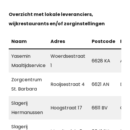
Overzicht met lokale leveranciers,
wijkrestaurants en/of zorginstellingen
Naam
Adres
Postcode
Pla
Yasemin
Woerdsestraat
6628 KA
Altf
Maaltijdservice
1
Zorgcentrum
Rooijsestraat 4
6621 AN
Dre
St. Barbara
Slagerij
Hoogstraat 17
6611 BV
Ove
Hermanussen
Slagerij