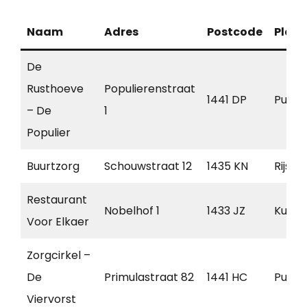
Naam
Adres
Postcode
Plaat
De
Rusthoeve
Populierenstraat
1441 DP
Purm
– De
1
Populier
Buurtzorg
Schouwstraat 12
1435 KN
Rijsen
Restaurant
Nobelhof 1
1433 JZ
Kudel
Voor Elkaer
Zorgcirkel –
De
Primulastraat 82
1441 HC
Purm
Viervorst