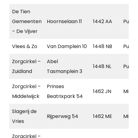
De Tien
Gemeenten
Hoornselaan 11
1442 AA
Purm
– De Vijver
Vlees & Zo
Van Damplein 10
1448 NB
Purm
Zorgcirkel –
Abel
1448 NL
Purm
Zuidland
Tasmanplein 3
Zorgcirkel –
Prinses
1462 JN
Midd
Middelwijck
Beatrixpark 54
Slagerij de
Rijperweg 54
1462 ME
Midd
Vries
Zorgcirkel –