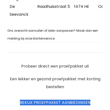
De
Raadhuisstraat 5
1474 HE
Oosth
Seevanck
Ons overzicht aanvullen of laten aanpassen? Maak dan een
melding bij onze klantenservice.
Probeer direct een proefpakket uit
Een lekker en gezond proefpakket met korting
bestellen
BEKIJK PROEFPAKKET AANBIEDINGEN