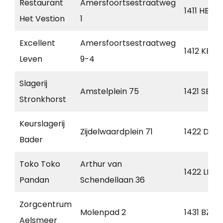
Restaurant
Amersfoortsestraatweg
1411 HB
Het Vestion
1
Excellent
Amersfoortsestraatweg
1412 KB
Leven
9-4
Slagerij
Amstelplein 75
1421 SB
Stronkhorst
Keurslagerij
Zijdelwaardplein 71
1422 DL
Bader
Toko Toko
Arthur van
1422 LD
Pandan
Schendellaan 36
Zorgcentrum
Molenpad 2
1431 BZ
Aelsmeer