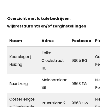
Overzicht met lokale bedrijven,
wijkrestaurants en/of zorginstellingen
Naam
Adres
Postcode
Plaat
Feiko
Keurslagerij
Oude
Clockstraat
9665 BG
Huizing
Pekel
110
Meidoornlaan
Nieuw
Buurtzorg
9663 EG
88
Pekel
Oosterlengte
Nieuw
Prunuslaan 2
9663 CW
– Clockstede
Pekel