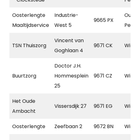
Oosterlengte
Industrie-
Oude
9665 PX
Maaltijdservice
West 5
Pekel
Vincent van
TSN Thuiszorg
9671 CK
Winsc
Goghlaan 4
Doctor J.H.
Buurtzorg
Hommesplein
9671 CZ
Winsc
25
Het Oude
Vissersdijk 27
9671 EG
Winsc
Ambacht
Oosterlengte
Zeefbaan 2
9672 BN
Winsc