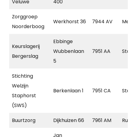
Veluwe
400
Zorggroep
Werkhorst 36
7944 AV
Mepp
Noorderboog
Ebbinge
Keurslagerij
Wubbenlaan
7951 AA
Staph
Bergerslag
5
Stichting
Welzijn
Berkenlaan 1
7951 CA
Staph
Staphorst
(SWS)
Buurtzorg
Dijkhuizen 66
7961 AM
Ruine
Jan