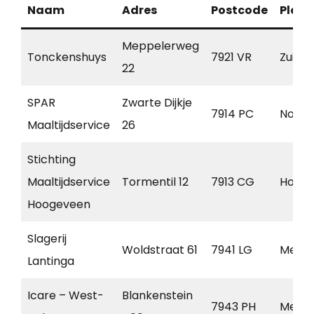
Naam
Adres
Postcode
Plaat
Meppelerweg
Tonckenshuys
7921 VR
Zuidw
22
SPAR
Zwarte Dijkje
7914 PC
Noord
Maaltijdservice
26
Stichting
Maaltijdservice
Tormentil 12
7913 CG
Holla
Hoogeveen
Slagerij
Woldstraat 61
7941 LG
Mepp
Lantinga
Icare – West-
Blankenstein
7943 PH
Mepp