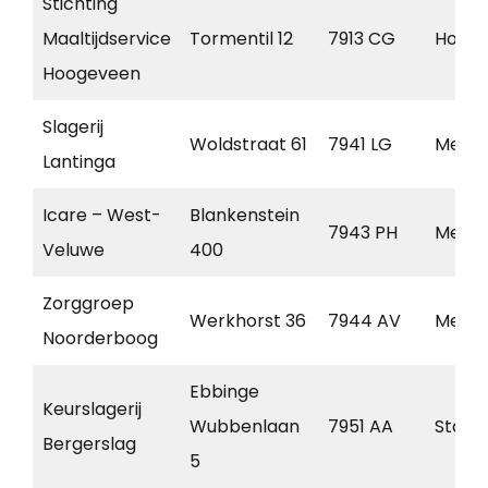
Stichting
Maaltijdservice
Tormentil 12
7913 CG
Holla
Hoogeveen
Slagerij
Woldstraat 61
7941 LG
Mepp
Lantinga
Icare – West-
Blankenstein
7943 PH
Mepp
Veluwe
400
Zorggroep
Werkhorst 36
7944 AV
Mepp
Noorderboog
Ebbinge
Keurslagerij
Wubbenlaan
7951 AA
Staph
Bergerslag
5