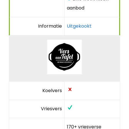
aanbod
Informatie
Uitgekookt
Koelvers
Vriesvers
170+ vriesverse