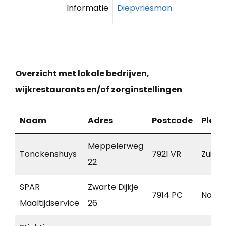
Informatie
Diepvriesman
Overzicht met lokale bedrijven,
wijkrestaurants en/of zorginstellingen
Naam
Adres
Postcode
Plaat
Meppelerweg
Tonckenshuys
7921 VR
Zuidw
22
SPAR
Zwarte Dijkje
7914 PC
Noord
Maaltijdservice
26