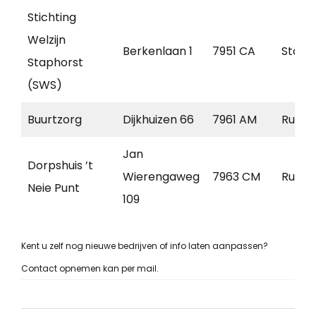
Stichting
Welzijn
Berkenlaan 1
7951 CA
Staph
Staphorst
(SWS)
Buurtzorg
Dijkhuizen 66
7961 AM
Ruine
Jan
Dorpshuis ’t
Wierengaweg
7963 CM
Ruine
Neie Punt
109
Kent u zelf nog nieuwe bedrijven of info laten aanpassen?
Contact opnemen kan per mail.