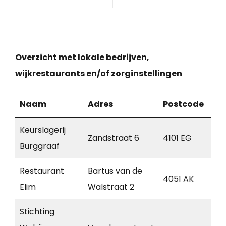
Overzicht met lokale bedrijven,
wijkrestaurants en/of zorginstellingen
Naam
Adres
Postcode
Pl
Keurslagerij
Zandstraat 6
4101 EG
Cu
Burggraaf
Restaurant
Bartus van de
Ne
4051 AK
Elim
Walstraat 2
Be
Stichting