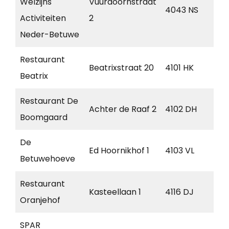
Welzijns
Vuurdoornstraat
4043 NS
Op
Activiteiten
2
Neder-Betuwe
Restaurant
Beatrixstraat 20
4101 HK
Cu
Beatrix
Restaurant De
Achter de Raaf 2
4102 DH
Cu
Boomgaard
De
Ed Hoornikhof 1
4103 VL
Cu
Betuwehoeve
Restaurant
Kasteellaan 1
4116 DJ
Bu
Oranjehof
SPAR