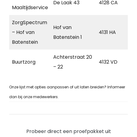
De Laak 43
4128 CA
Le
Maaltijdservice
ZorgSpectrum
Hof van
– Hof van
4131 HA
Via
Batenstein 1
Batenstein
Achterstraat 20
Buurtzorg
4132 VD
Via
– 22
Onze lijst met opties aanpassen of uit laten breiden? Informeer
dan bij onze medewerkers.
Probeer direct een proefpakket uit