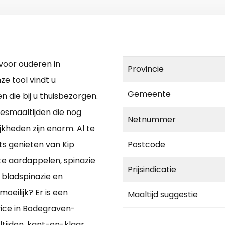
voor ouderen in
Provincie
e tool vindt u
Gemeente
n die bij u thuisbezorgen.
iesmaaltijden die nog
Netnummer
kheden zijn enorm. Al te
ts genieten van Kip
Postcode
te aardappelen, spinazie
Prijsindicatie
bladspinazie en
eilijk? Er is een
Maaltijd suggestie
vice in Bodegraven-
tijden, kant-en-klaar