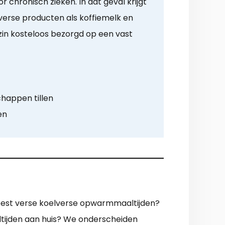
chronisch zieken. In dat geval krijgt
verse producten als koffiemelk en
zin kosteloos bezorgd op een vast
happen tillen
en
 meest verse koelverse opwarmmaaltijden?
ltijden aan huis? We onderscheiden