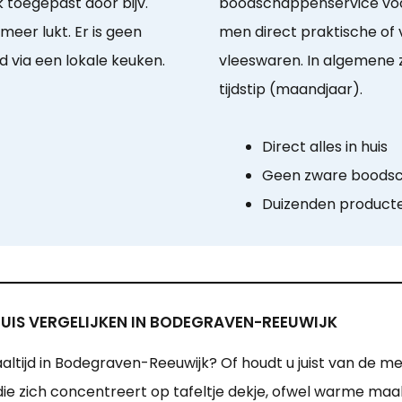
k toegepast door bijv.
boodschappenservice voor 
eer lukt. Er is geen
men direct praktische of 
 via een lokale keuken.
vleeswaren. In algemene 
tijdstip (maandjaar).
Direct alles in huis
Geen zware boodsc
Duizenden product
HUIS VERGELIJKEN IN BODEGRAVEN-REEUWIJK
altijd in Bodegraven-Reeuwijk? Of houdt u juist van de
die zich concentreert op tafeltje dekje, ofwel warme maa