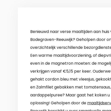
Benieuwd naar verse maaltijden aan huis 
Bodegraven-Reeuwijk? Geholpen door onz
overzichtelijk verschillende bezorgdienste
Een warme maaltijdvoorziening, of diepvr
even in de magnetron moeten: de mogelij
verkrijgen vanaf €5,15 per keer. Ouderwe
gehakt cordon bleu met vleesjus, gekook
en Zalmfilet gebakken met tomatensaus, 
aardappelpuree? Maar gaat het koken u mo
oplossing! Geholpen door de
maaltijdser
Reeuwijk
beschikt u over smaakvolle maal