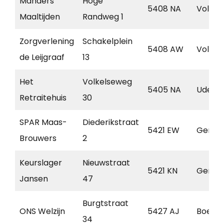
Manders
Hoge
5408 NA
Volkel
Maaltijden
Randweg 1
Zorgverlening
Schakelplein
5408 AW
Volkel
de Leijgraaf
13
Het
Volkelseweg
5405 NA
Uden
Retraitehuis
30
SPAR Maas-
Diederikstraat
5421 EW
Gemer
Brouwers
2
Keurslager
Nieuwstraat
5421 KN
Gemer
Jansen
47
Burgtstraat
ONS Welzijn
5427 AJ
Boekel
34