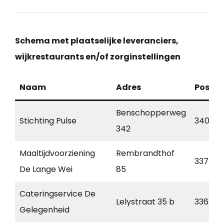
Schema met plaatselijke leveranciers,
wijkrestaurants en/of zorginstellingen
Naam
Adres
Postc
Benschopperweg
Stichting Pulse
3401 BZ
342
Maaltijdvoorziening
Rembrandthof
3372 X
De Lange Wei
85
Cateringservice De
Lelystraat 35 b
3364 A
Gelegenheid