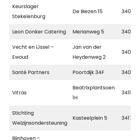
Keurslager
De Biezen 15
3401 G
Stekelenburg
Leon Donker Catering
Merianweg 5
3401 M
Vecht en IJssel –
Jan van der
3401 R
Ewoud
Heydenweg 2
Santé Partners
Poortdijk 34F
3402 B
Beatrixplantsoen
Vitras
3411 DA
1H
Stichting
Kasteelplein 5
3417 J
Welzijnsondersteuning
Rijnhoven –