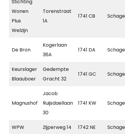
Stichting
Wonen
Torenstraat
1741 CB
Schagen
Plus
1A
Welzijn
Kogerlaan
De Bron
1741 DA
Schagen
36A
Keurslager
Gedempte
1741 GC
Schagen
Blaauboer
Gracht 32
Jacob
Magnushof
Ruijsdaellaan
1741 KW
Schagen
30
WPW
Zijperweg 14
1742 NE
Schagen