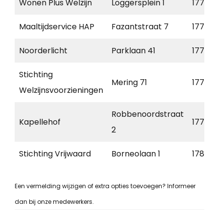
Wonen Plus Welzijn
Loggersplein 1
1771 CE
Maaltijdservice HAP
Fazantstraat 7
1771 C
Noorderlicht
Parklaan 41
1777 B
Stichting
Mering 71
1777 D
Welzijnsvoorzieningen
Robbenoordstraat
Kapellehof
1779 B
2
Stichting Vrijwaard
Borneolaan 1
1781 DL
Een vermelding wijzigen of extra opties toevoegen? Informeer
dan bij onze medewerkers.