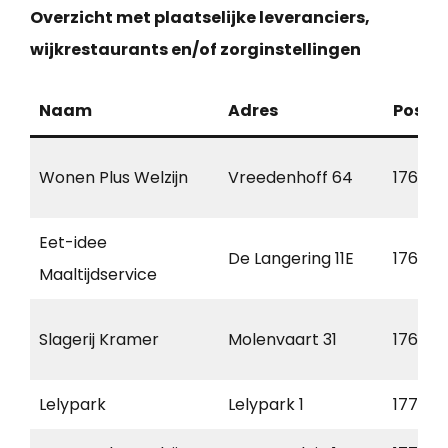
Overzicht met plaatselijke leveranciers,
wijkrestaurants en/of zorginstellingen
Naam
Adres
Postc
Wonen Plus Welzijn
Vreedenhoff 64
1761 BR
Eet-idee
De Langering 11E
1761 AS
Maaltijdservice
Slagerij Kramer
Molenvaart 31
1761 A
Lelypark
Lelypark 1
1771 C