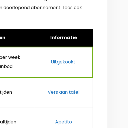
een doorlopend abonnement. Lees ook
en
Informatie
 per week
Uitgekookt
anbod
tijden
Vers aan tafel
altijden
Apetito