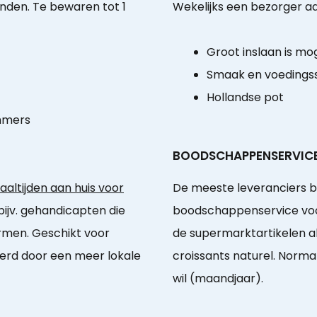
den. Te bewaren tot 1
Wekelijks een bezorger aa
Groot inslaan is mog
Smaak en voedingss
Hollandse pot
mmers
BOODSCHAPPENSERVIC
ltijden aan huis voor
De meeste leveranciers b
 bijv. gehandicapten die
boodschappenservice voor 
armen. Geschikt voor
de supermarktartikelen 
eerd door een meer lokale
croissants naturel. Norma
wil (maandjaar).