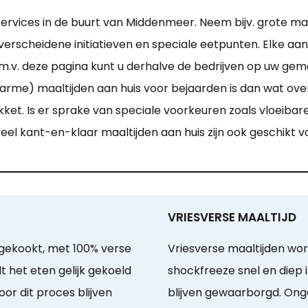
services in de buurt van Middenmeer. Neem bijv. grote maa
er verscheidene initiatieven en speciale eetpunten. Elke 
.v. deze pagina kunt u derhalve de bedrijven op uw gema
e) maaltijden aan huis voor bejaarden is dan wat overzi
ket. Is er sprake van speciale voorkeuren zoals vloeibar
veel kant-en-klaar maaltijden aan huis zijn ook geschikt v
VRIESVERSE MAALTIJD
gekookt, met 100% verse
Vriesverse maaltijden wor
t het eten gelijk gekoeld
shockfreeze snel en diep
or dit proces blijven
blijven gewaarborgd. On