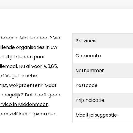
uderen in Middenmeer? Via
Provincie
llende organisaties in uw
Gemeente
aaltijd die een paar
lemaal. Nu al voor €3,85.
Netnummer
of Vegetarische
rijst, wokgroenten? Maar
Postcode
nmogelijk? Dat hoeft geen
Prijsindicatie
ervice in Middenmeer
woon zelf kunt opwarmen.
Maaltijd suggestie