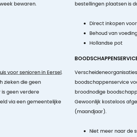
1 week bewaren.
bestellingen plaatsen is 
Direct inkopen voo
Behoud van voedin
Hollandse pot
BOODSCHAPPENSERVIC
is voor senioren in Eersel
.
Verscheideneorganisatie
ch zieken die geen
boodschappenservice voor 
 is geen verdere
broodnodige boodschappen
geld via een gemeentelijke
Gewoonlijk kosteloos afg
(maandjaar).
Niet meer naar de 