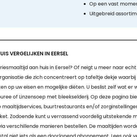
Op een vast momen
Uitgebreid assorti
IS VERGELIJKEN IN EERSEL
iesmaaltijd aan huis in Eersel? Of neigt u meer naar ech
ganisatie die zich concentreert op tafeltje dekje waarbij
ten op uw eisen en mogelijke diëten. U beslist zelf wat e
uree of Linzensoep met bleekselderij. Op deze pagina bie
aaltijdservices, buurtrestaurants en/of zorginstellinge
kket. Zodoende kunt u verrassend voordelig uitstekende 
via verschillende manieren bestellen. De maaltijden wor
eestal niet iets als een doorlopend abonnement. Lees ook 