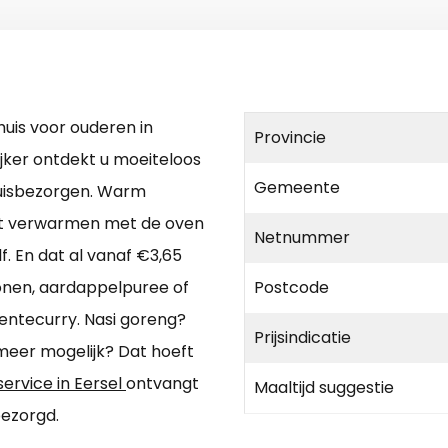
uis voor ouderen in
Provincie
ijker ontdekt u moeiteloos
Gemeente
huisbezorgen. Warm
kunt verwarmen met de oven
Netnummer
. En dat al vanaf €3,65
bonen, aardappelpuree of
Postcode
oentecurry. Nasi goreng?
Prijsindicatie
eer mogelijk? Dat hoeft
service in Eersel
ontvangt
Maaltijd suggestie
bezorgd.