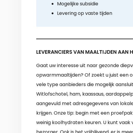
Mogelijke subsidie
Levering op vaste tijden
LEVERANCIERS VAN MAALTIJDEN AAN HU
Gaat uw interesse uit naar gezonde diepvr
opwarmmaaltijden? Of zoekt u juist een or
vele type aanbieders die mogelijk aanslui
Witlofschotel, ham, kaassaus, aardappelp
aangevuld met adresgegevens van lokale m
krijgen. Onze tip: begin met een proefpa
weinig koolhydraten keuren. U kunt vaak 
bezorger. Ook is het vrijblijvend, er is m