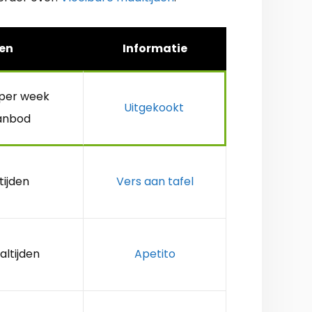
en
Informatie
 per week
Uitgekookt
anbod
tijden
Vers aan tafel
altijden
Apetito