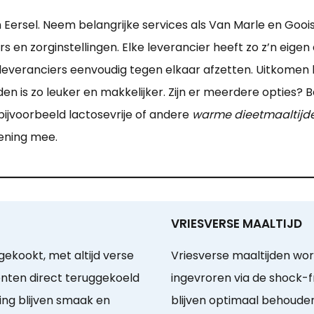
 Eersel. Neem belangrijke services als Van Marle en Gooi
s en zorginstellingen. Elke leverancier heeft zo z’n eigen
 leveranciers eenvoudig tegen elkaar afzetten. Uitkomen 
en is zo leuker en makkelijker. Zijn er meerdere opties?
bijvoorbeeld lactosevrije of andere
warme dieetmaaltijden
kening mee.
VRIESVERSE MAALTIJD
ekookt, met altijd verse
Vriesverse maaltijden wo
nten direct teruggekoeld
ingevroren via de shock-
ing blijven smaak en
blijven optimaal behouden