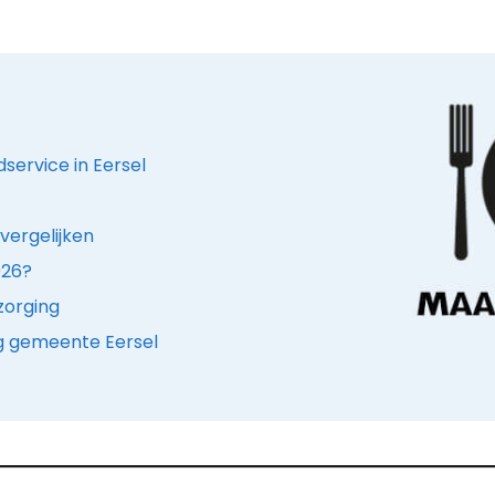
dservice in Eersel
vergelijken
026?
zorging
ng gemeente Eersel