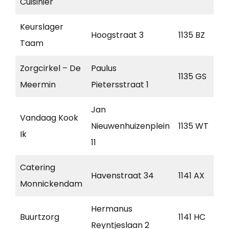
Cuisinier
Keurslager
Hoogstraat 3
1135 BZ
Taam
Zorgcirkel – De
Paulus
1135 GS
Meermin
Pietersstraat 1
Jan
Vandaag Kook
Nieuwenhuizenplein
1135 WT
Ik
11
Catering
Havenstraat 34
1141 AX
Monnickendam
Hermanus
Buurtzorg
1141 HC
Reyntjeslaan 2