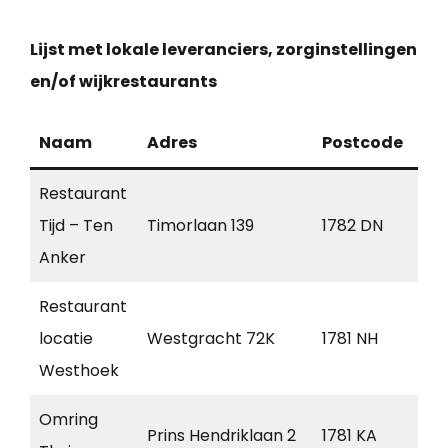
Lijst met lokale leveranciers, zorginstellingen
en/of wijkrestaurants
Naam
Adres
Postcode
Pla
Restaurant
Tijd – Ten
Timorlaan 139
1782 DN
Den
Anker
Restaurant
locatie
Westgracht 72K
1781 NH
Den
Westhoek
Omring
Prins Hendriklaan 2
1781 KA
Den