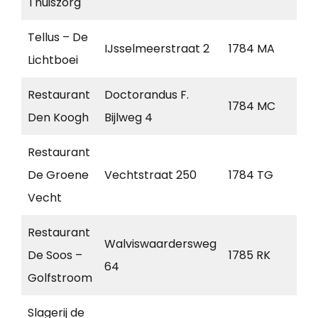
Thuiszorg
Tellus – De
IJsselmeerstraat 2
1784 MA
Den
Lichtboei
Restaurant
Doctorandus F.
1784 MC
Den
Den Koogh
Bijlweg 4
Restaurant
De Groene
Vechtstraat 250
1784 TG
Den
Vecht
Restaurant
Walviswaardersweg
De Soos –
1785 RK
Den
64
Golfstroom
Slagerij de