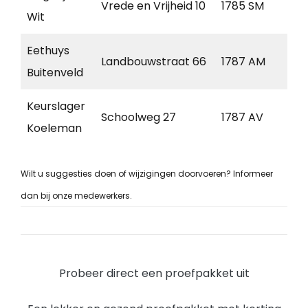
Vrede en Vrijheid 10
1785 SM
Den
Wit
Eethuys
Landbouwstraat 66
1787 AM
Jul
Buitenveld
Keurslager
Schoolweg 27
1787 AV
Jul
Koeleman
Wilt u suggesties doen of wijzigingen doorvoeren? Informeer
dan bij onze medewerkers.
Probeer direct een proefpakket uit