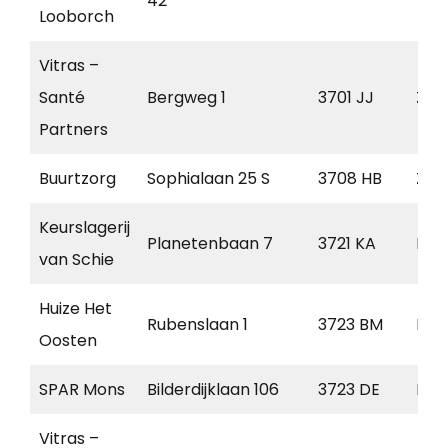
42
Looborch
Vitras –
Santé
Bergweg 1
3701 JJ
Zeis
Partners
Buurtzorg
Sophialaan 25 S
3708 HB
Zeis
Keurslagerij
Planetenbaan 7
3721 KA
Bil
van Schie
Huize Het
Rubenslaan 1
3723 BM
Bil
Oosten
SPAR Mons
Bilderdijklaan 106
3723 DE
Bil
Vitras –