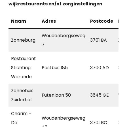
wijkrestaurants en/of zorginstellingen
Naam
Adres
Postcode
Pla
Woudenbergseweg
Zonneburg
3701 BA
Zeis
7
Restaurant
Stichting
Postbus 185
3700 AD
Zeis
Warande
Zonnehuis
Futenlaan 50
3645 GE
Vin
Zuiderhof
Charim –
Woudenbergseweg
De
3701 BC
Zeis