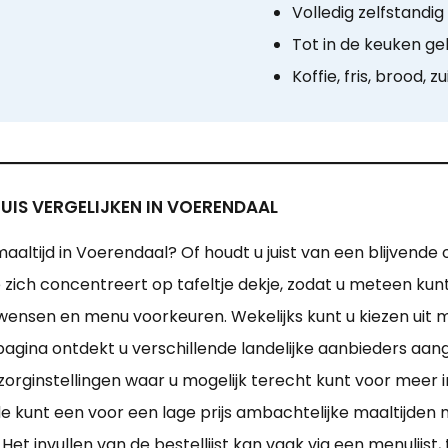
Volledig zelfstandi
Tot in de keuken ge
Koffie, fris, brood, zu
UIS VERGELIJKEN IN VOERENDAAL
aaltijd in Voerendaal? Of houdt u juist van een blijvende
ie zich concentreert op tafeltje dekje, zodat u meteen kun
 wensen en menu voorkeuren. Wekelijks kunt u kiezen uit m
gina ontdekt u verschillende landelijke aanbieders aa
zorginstellingen waar u mogelijk terecht kunt voor meer in
unt een voor een lage prijs ambachtelijke maaltijden me
et invullen van de bestellijst kan vaak via een menulijst, 