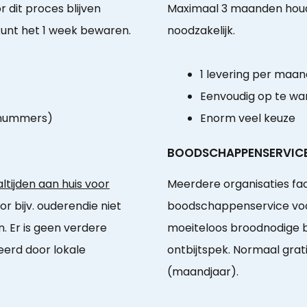
 dit proces blijven
Maximaal 3 maanden houdb
kunt het 1 week bewaren.
noodzakelijk.
1 levering per maan
Eenvoudig op te w
-nummers)
Enorm veel keuze
BOODSCHAPPENSERVIC
tijden aan huis voor
Meerdere organisaties fac
or bijv. ouderendie niet
boodschappenservice voo
 Er is geen verdere
moeiteloos broodnodige 
eerd door lokale
ontbijtspek. Normaal grat
(maandjaar).