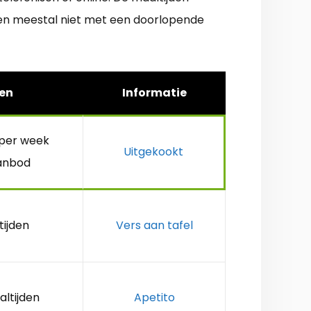
rken meestal niet met een doorlopende
en
Informatie
 per week
Uitgekookt
anbod
tijden
Vers aan tafel
altijden
Apetito