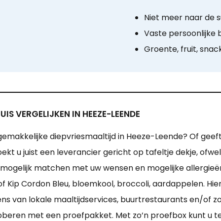
Niet meer naar de 
Vaste persoonlijke
Groente, fruit, snac
IS VERGELIJKEN IN HEEZE-LEENDE
gemakkelijke diepvriesmaaltijd in Heeze-Leende? Of geef
ekt u juist een leverancier gericht op tafeltje dekje, ofw
e mogelijk matchen met uw wensen en mogelijke allergieë
f Kip Cordon Bleu, bloemkool, broccoli, aardappelen. Hier
 van lokale maaltijdservices, buurtrestaurants en/of zorg
proberen met een proefpakket. Met zo’n proefbox kunt u te