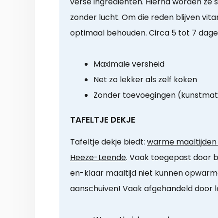
verse ingrediënten. Hierna worden ze 
zonder lucht. Om die reden blijven vi
optimaal behouden. Circa 5 tot 7 dag
Maximale versheid
Net zo lekker als zelf koken
Zonder toevoegingen (kunstmat
TAFELTJE DEKJE
Tafeltje dekje biedt:
warme maaltijden a
Heeze-Leende
. Vaak toegepast door bi
en-klaar maaltijd niet kunnen opwarm
aanschuiven! Vaak afgehandeld door loka