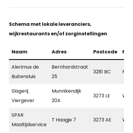
Schema met lokale leveranciers,
wijkrestaurants en/of zorginstellingen
Naam
Adres
Postcode
Pla
Alerimus de
Bernhardstraat
3281 BC
Num
Buitensluis
25
Slagerij
Munnikendijk
3273 LE
Wes
Viergever
20A
SPAR
T Haagje 7
3273 AE
Wes
Maaltijdservice