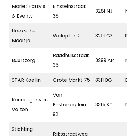
Mariet Party’s
Einsteinstraat
3281 NJ
Num
& Events
35
Hoeksche
Waleplein 2
3291 CZ
Strij
Maaltijd
Raadhuisstraat
Buurtzorg
3299 AP
Maa
35
SPAR Koellin
Grote Markt 75
3311 BG
Dor
Van
Keurslager van
Eesterenplein
3315 KT
Dor
Velzen
92
Stichting
Rijksstraatweg