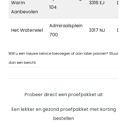
Warm
3316 EJ
Dor
104
Aanbevolen
Admiraalsplein
Het Waterwiel
3317 NJ
Dor
700
Wilt u een nieuwe service toevoegen of aan laten passen? Stuur
dan een bericht.
Probeer direct een proefpakket uit
Een lekker en gezond proefpakket met korting
bestellen