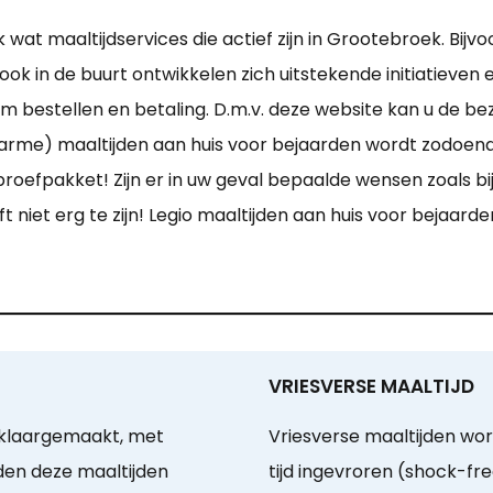
 wat maaltijdservices die actief zijn in Grootebroek. Bijv
k in de buurt ontwikkelen zich uitstekende initiatieven en
 bestellen en betaling. D.m.v. deze website kan u de bez
warme) maaltijden aan huis voor bejaarden wordt zodoend
roefpakket! Zijn er in uw geval bepaalde wensen zoals bij
ft niet erg te zijn! Legio maaltijden aan huis voor beja
VRIESVERSE MAALTIJD
 klaargemaakt, met
Vriesverse maaltijden wo
rden deze maaltijden
tijd ingevroren (shock-fr