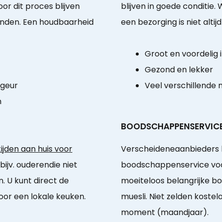
or dit proces blijven
blijven in goede conditie
nden. Een houdbaarheid
een bezorging is niet altijd
Groot en voordelig
Gezond en lekker
 geur
Veel verschillende 
n
BOODSCHAPPENSERVIC
jden aan huis voor
Verscheideneaanbieders 
 bijv. ouderendie niet
boodschappenservice voor
 U kunt direct de
moeiteloos belangrijke b
door een lokale keuken.
muesli. Niet zelden koste
moment (maandjaar).