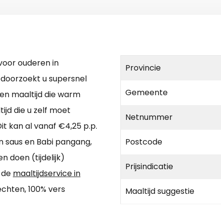
voor ouderen in
Provincie
 doorzoekt u supersnel
Gemeente
Een maaltijd die warm
ijd die u zelf moet
Netnummer
t kan al vanaf €4,25 p.p.
n saus en Babi pangang,
Postcode
 doen (tijdelijk)
Prijsindicatie
a de
maaltijdservice in
chten, 100% vers
Maaltijd suggestie