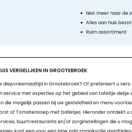
Niet meer naar de 
Alles aan huis bezo
Ruim assortiment
UIS VERGELIJKEN IN GROOTEBROEK
te diepvriesmaaltijd in Grootebroek? Of prefereert u vers
n service met expertise op het gebied van tafeltje dekj
jden die mogelijk passen bij uw gesteldheid en menu voork
rst of Tomatensoep met balletjes. Hieronder ontdekt u d
ices, buurtrestaurants en/of zorginstellingen die u moge
anier kunt een voor een lage prijs smaakvolle maaltijd