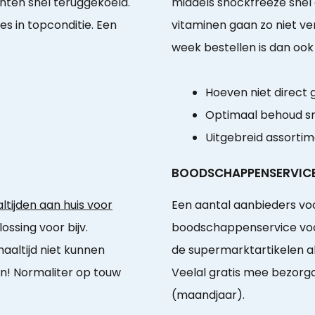
ënten snel teruggekoeld.
middels shockfreeze snel
s in topconditie. Een
vitaminen gaan zo niet ve
week bestellen is dan ook
Hoeven niet direct
Optimaal behoud sm
Uitgebreid assorti
BOODSCHAPPENSERVIC
tijden aan huis voor
Een aantal aanbieders voo
ossing voor bijv.
boodschappenservice voor 
aaltijd niet kunnen
de supermarktartikelen a
! Normaliter op touw
Veelal gratis mee bezor
(maandjaar).