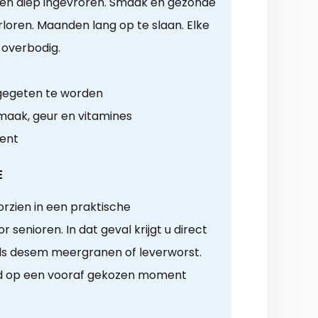
 en diep ingevroren. Smaak en gezonde
rloren. Maanden lang op te slaan. Elke
 overbodig.
 gegeten te worden
aak, geur en vitamines
ment
E
rzien in een praktische
senioren. In dat geval krijgt u direct
ls desem meergranen of leverworst.
gd op een vooraf gekozen moment