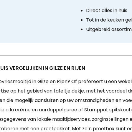
Direct alles in huis
Tot in de keuken ge
Uitgebreid assorti
IS VERGELIJKEN IN GILZE EN RIJEN
riesmaaltijd in Gilze en Rijen? Of prefereert u een weke
rtise op het gebied van tafeltje dekje, met het voordeel 
en die mogelijk aansluiten op uw omstandigheden en voedi
nazie a la crème en aardappelpuree of Stamppot spitskool 
sgegevens van lokale maaltijdservices, zorginstellingen e
 proberen met een proefpakket. Met zo’n proefbox kunt ee