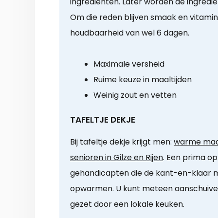
ingrediënten. Later worden de ingredi
Om die reden blijven smaak en vitamine
houdbaarheid van wel 6 dagen.
Maximale versheid
Ruime keuze in maaltijden
Weinig zout en vetten
TAFELTJE DEKJE
Bij tafeltje dekje krijgt men:
warme maal
senioren in Gilze en Rijen
. Een prima opl
gehandicapten die de kant-en-klaar m
opwarmen. U kunt meteen aanschuiven
gezet door een lokale keuken.