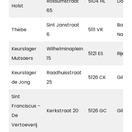
Rossumstraat
5104 HL
Dong
Holst
65
Sint Janstraat
Baarl
Thebe
5111 VR
6
Nassa
Keurslager
Wilhelminaplein
5121 ES
Rijen
Mutsaers
15
Keurslager
Raadhuisstraat
5126 CK
Gilze
de Jong
25
Sint
Franciscus –
Kerkstraat 20
5126 GC
Gilze
De
Vertoeverij