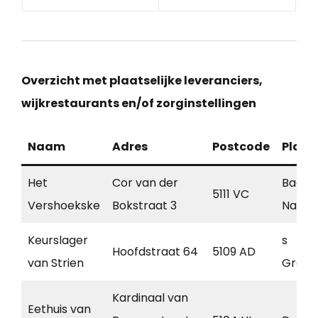
Overzicht met plaatselijke leveranciers,
wijkrestaurants en/of zorginstellingen
Naam
Adres
Postcode
Plaat
Het
Cor van der
Baarl
5111 VC
Vershoekske
Bokstraat 3
Nassa
Keurslager
s
Hoofdstraat 64
5109 AD
van Strien
Grave
Kardinaal van
Eethuis van