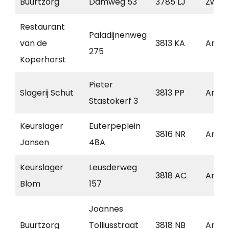
Buurtzorg
Damweg 53
3785 LJ
Zwar
Restaurant
Paladijnenweg
van de
3813 KA
Amers
275
Koperhorst
Pieter
Slagerij Schut
3813 PP
Amers
Stastokerf 3
Keurslager
Euterpeplein
3816 NR
Amers
Jansen
48A
Keurslager
Leusderweg
3818 AC
Amers
Blom
157
Joannes
Buurtzorg
Tolliusstraat
3818 NB
Amers