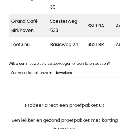
30
Grand Café
Soesterweg
3819 BA
Amers
Birkhoven
533
Leef3.nu
Basicweg 24
3821 BR
Amers
Wilt u een nieuwe service toevoegen of aan laten passen?
Informeer dan bij onze medewerkers.
Probeer direct een proefpakket uit
Een lekker en gezond proefpakket met korting