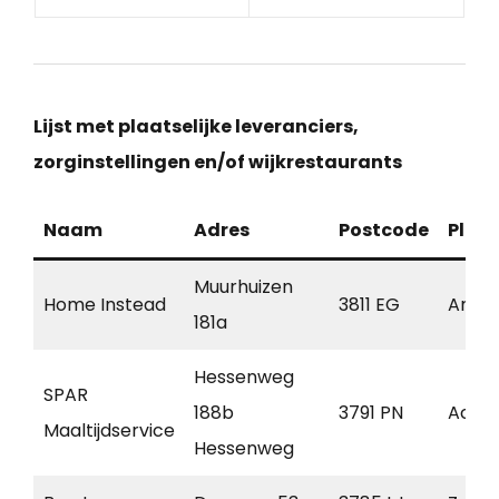
Lijst met plaatselijke leveranciers,
zorginstellingen en/of wijkrestaurants
Naam
Adres
Postcode
Plaa
Muurhuizen
Home Instead
3811 EG
Amers
181a
Hessenweg
SPAR
188b
3791 PN
Achte
Maaltijdservice
Hessenweg