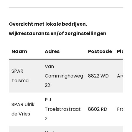
Overzicht met lokale bedrijven,
wijkrestaurants en/of zorginstellingen
Naam
Adres
Postcode
Plaat
Van
SPAR
Camminghaweg
8822 WD
Arum
Tolsma
22
P.J.
SPAR Ulrik
Troelstrastraat
8802 RD
Frane
de Vries
2