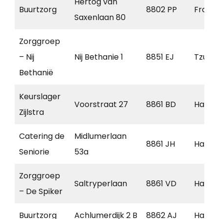
Hertog van
Buurtzorg
8802 PP
Frane
Saxenlaan 80
Zorggroep
– Nij
Nij Bethanie 1
8851 EJ
Tzum
Bethanië
Keurslager
Voorstraat 27
8861 BD
Harlin
Zijlstra
Catering de
Midlumerlaan
8861 JH
Harlin
Seniorie
53a
Zorggroep
Saltryperlaan
8861 VD
Harlin
– De Spiker
Buurtzorg
Achlumerdijk 2 B
8862 AJ
Harlin