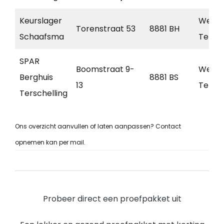
Keurslager
West-
Torenstraat 53
8881 BH
Schaafsma
Tersch
SPAR
Boomstraat 9-
West
Berghuis
8881 BS
13
Tersch
Terschelling
Ons overzicht aanvullen of laten aanpassen? Contact
opnemen kan per mail.
Probeer direct een proefpakket uit