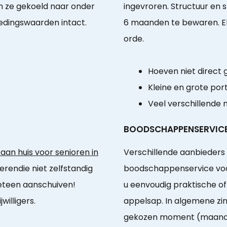
en ze gekoeld naar onder
ingevroren. Structuur en
edingswaarden intact.
6 maanden te bewaren. Elk
orde.
Hoeven niet direct
Kleine en grote port
Veel verschillende 
BOODSCHAPPENSERVIC
an huis voor senioren in
Verschillende aanbieders 
derendie niet zelfstandig
boodschappenservice vo
eteen aanschuiven!
u eenvoudig praktische of 
illigers.
appelsap. In algemene zi
gekozen moment (maandj