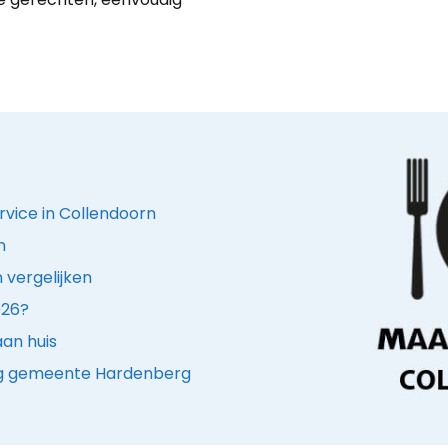
rvice in Collendoorn
n
 vergelijken
026?
an huis
ing gemeente Hardenberg