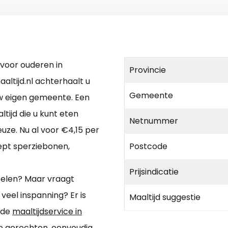
 voor ouderen in
Provincie
ltijd.nl achterhaalt u
Gemeente
uw eigen gemeente. Een
tijd die u kunt eten
Netnummer
uze. Nu al voor €4,15 per
ept sperziebonen,
Postcode
Prijsindicatie
elen? Maar vraagt
el inspanning? Er is
Maaltijd suggestie
n de
maaltijdservice in
e gerechten, eenvoudig