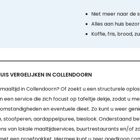
Niet meer naar de 
Alles aan huis bezo
Koffie, fris, brood, zu
UIS VERGELIJKEN IN COLLENDOORN
aaltijd in Collendoorn? Of zoekt u een structurele oplos
 een service die zich focust op tafeltje dekje, zodat u m
uw omstandigheden en eventuele dieet. Zo kunt u weer ge
 stoofperen, aardappelpuree, bieslook. Onderstaand beki
 van lokale maaltijdservices, buurtrestaurants en/of zo
 met een proefpakket. Hiermee kunt u zeer goedkoop com