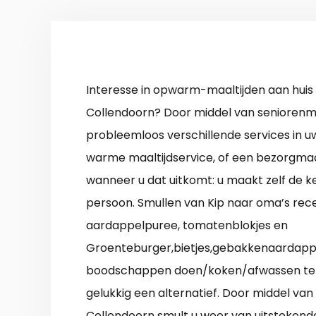
Interesse in opwarm-maaltijden aan huis
Collendoorn? Door middel van seniorenmaa
probleemloos verschillende services in 
warme maaltijdservice, of een bezorgmaal
wanneer u dat uitkomt: u maakt zelf de ke
persoon. Smullen van Kip naar oma’s rec
aardappelpuree, tomatenblokjes en
Groenteburger,bietjes,gebakkenaardapp
boodschappen doen/koken/afwassen te ve
gelukkig een alternatief. Door middel va
Collendoorn
smult u weer van uitstekend