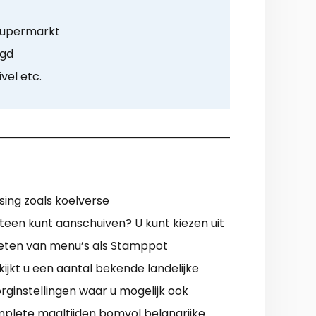
supermarkt
rgd
ivel etc.
sing zoals koelverse
eteen kunt aanschuiven? U kunt kiezen uit
nieten van menu’s als Stamppot
jkt u een aantal bekende landelijke
rginstellingen waar u mogelijk ook
plete maaltijden bomvol belangrijke