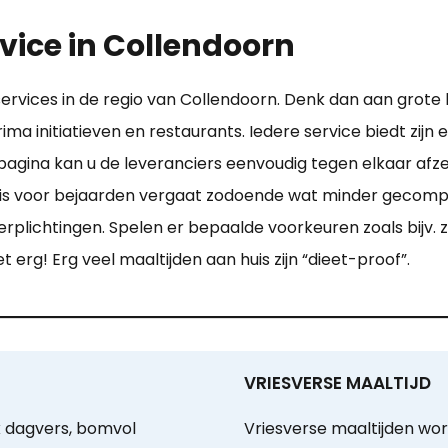
vice in Collendoorn
services in de regio van Collendoorn. Denk dan aan grote
prima initiatieven en restaurants. Iedere service biedt z
agina kan u de leveranciers eenvoudig tegen elkaar afze
s voor bejaarden vergaat zodoende wat minder gecomplice
rplichtingen. Spelen er bepaalde voorkeuren zoals bijv.
iet erg! Erg veel maaltijden aan huis zijn “dieet-proof”.
VRIESVERSE MAALTIJD
k dagvers, bomvol
Vriesverse maaltijden wo