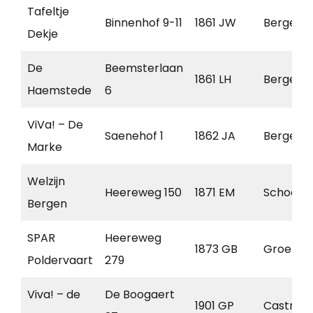
Tafeltje
Binnenhof 9-11
1861 JW
Bergen
Dekje
De
Beemsterlaan
1861 LH
Bergen
Haemstede
6
ViVa! – De
Saenehof 1
1862 JA
Bergen
Marke
Welzijn
Heereweg 150
1871 EM
Schoorl
Bergen
SPAR
Heereweg
1873 GB
Groet
Poldervaart
279
Viva! – de
De Boogaert
1901 GP
Castric