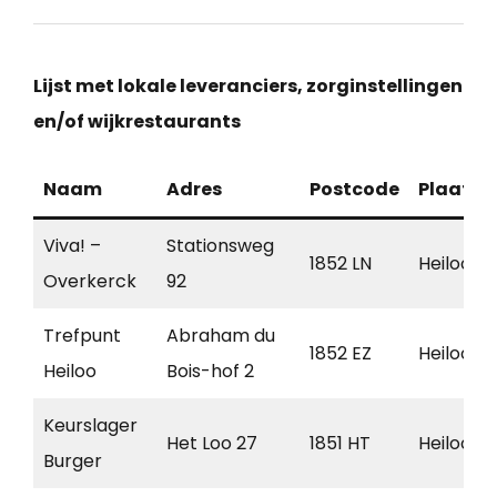
Lijst met lokale leveranciers, zorginstellingen
en/of wijkrestaurants
Naam
Adres
Postcode
Plaats
Viva! –
Stationsweg
1852 LN
Heiloo
Overkerck
92
Trefpunt
Abraham du
1852 EZ
Heiloo
Heiloo
Bois-hof 2
Keurslager
Het Loo 27
1851 HT
Heiloo
Burger