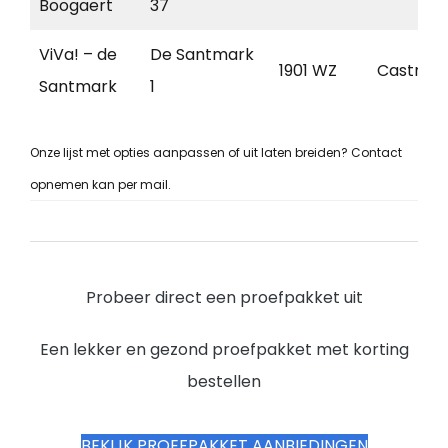
Boogaert
37
ViVa! – de
De Santmark
1901 WZ
Castric
Santmark
1
Onze lijst met opties aanpassen of uit laten breiden? Contact
opnemen kan per mail.
Probeer direct een proefpakket uit
Een lekker en gezond proefpakket met korting
bestellen
BEKIJK PROEFPAKKET AANBIEDINGEN